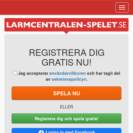
Toggl
navig
REGISTRERA DIG
GRATIS NU!
Jag accepterar
användarvillkoren
och har tagit del
av
sekretesspolicyn
.
SPELA NU
ELLER
Registrera dig och spela gratis!
Logga in med Facebook