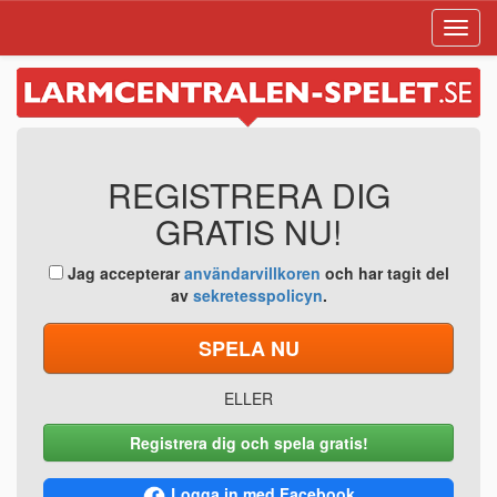
Toggl
navig
REGISTRERA DIG
GRATIS NU!
Jag accepterar
användarvillkoren
och har tagit del
av
sekretesspolicyn
.
SPELA NU
ELLER
Registrera dig och spela gratis!
Logga in med Facebook