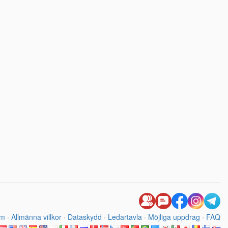
um
·
Allmänna villkor
·
Dataskydd
·
Ledartavla
·
Möjliga uppdrag
·
FAQ