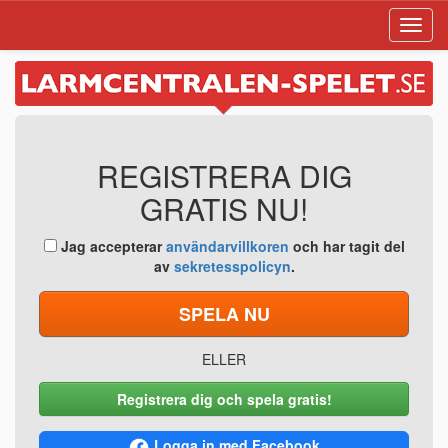
Toggl
navig
REGISTRERA DIG
GRATIS NU!
Jag accepterar
användarvillkoren
och har tagit del
av
sekretesspolicyn
.
SPELA NU
ELLER
Registrera dig och spela gratis!
Logga in med Facebook